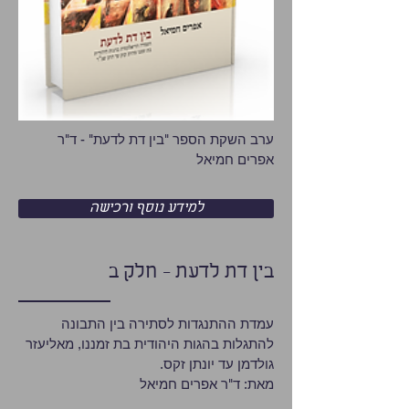
ערב השקת הספר "בין דת לדעת" - ד"ר
אפרים חמיאל
למידע נוסף ורכישה
בין דת לדעת - חלק ב
עמדת ההתנגדות לסתירה בין התבונה
להתגלות בהגות היהודית בת זמננו, מאליעזר
גולדמן עד יונתן זקס.
מאת: ד"ר אפרים חמיאל