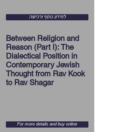
למידע נוסף ורכישה
Between Religion and
Reason (Part I): The
Dialectical Position in
Contemporary Jewish
Thought from Rav Kook
to Rav Shagar
For more details and buy online